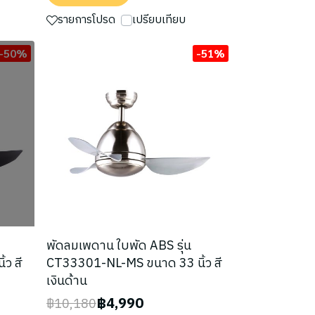
รายการโปรด
เปรียบเทียบ
-50%
-51%
พัดลมเพดาน ใบพัด ABS รุ่น
ว สี
CT33301-NL-MS ขนาด 33 นิ้ว สี
เงินด้าน
฿4,990
฿10,180