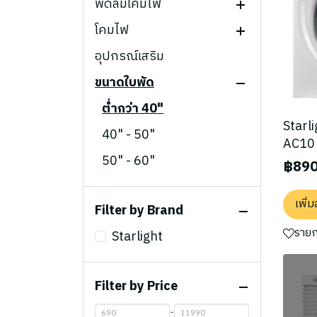
พัดลมโคมไฟ
พัดลมสไตล์โมเดิร์น
โคมไฟ
พัดลมสไตล์คลาสสิค
พัดลมโคมไฟสไตล์โมเดิร์น
อุปกรณ์เสริม
พัดลมใบพัดอะคริลิค
พัดลมโคมไฟสไตล์คลาสสิค
โคมไฟแชนเดอเลียร์/ โคมไฟ
คริสตัล
ขนาดใบพัด
พัดลมใบพัดเหล็ก
พัดลมโคมไฟใบพัดอะคริลิค
โคมไฟเพดาน
พัดลมภายนอก
พัดลมโคมไฟใบพัดเหล็ก
ต่ำกว่า 40"
Starl
โคมไฟแขวน
พัดลมโคมไฟภายนอก
40" - 50"
AC10 (
โคมไฟไฟช่อ
50" - 60"
฿89
โคมไฟตั้งโต๊ะ
มากกว่า 60"
เพิ่
โคมไฟตั้งพื้น
Filter by Brand
วัสดุ
โคมไฟผนัง
ราย
Starlight
ชุดไฟ
ใบพัดไม้อัด
โคมไฟภายนอก
ระบบควบคุม
ใบพัดไม้อัดเคลือบ UV
ไม่มีโคมไฟ
โคมไฟพัดลม
Filter by Price
ใบพัดไม้แท้
มีโคมไฟ
โซ่ดึง
-