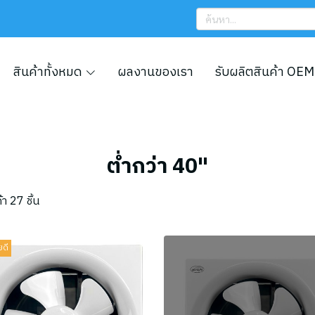
สินค้าทั้งหมด
ผลงานของเรา
รับผลิตสินค้า OEM
ต่ำกว่า 40"
า 27 ชิ้น
ยดี