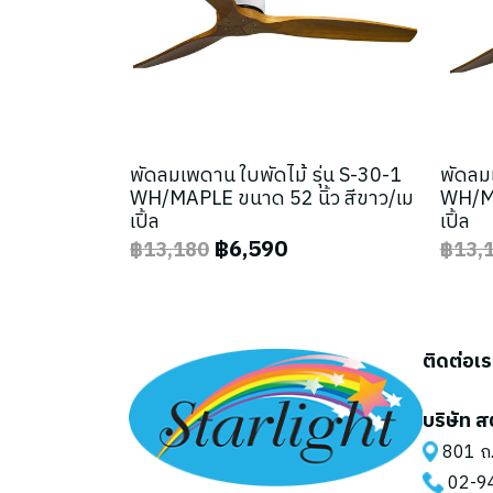
พัดลมเพดาน ใบพัดไม้ รุ่น S-30-1
พัดลมเ
WH/MAPLE ขนาด 52 นิ้ว สีขาว/เม
WH/MA
เปิ้ล
เปิ้ล
฿6,590
฿13,180
฿13,
ติดต่อเ
บริษัท ส
801 ถ.
02-9