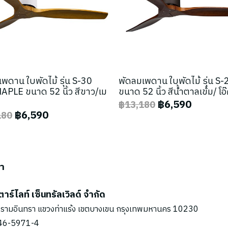
พดาน ใบพัดไม้ รุ่น S-30
พัดลมเพดาน ใบพัดไม้ รุ่น S
PLE ขนาด 52 นิ้ว สีขาว/เม
ขนาด 52 นิ้ว สีน้ำตาลเข้ม/ โอ
฿6,590
฿13,180
฿6,590
180
รา
ตาร์ไลท์ เซ็นทรัลเวิลด์ จำกัด
รามอินทรา แขวงท่าแร้ง เขตบางเขน กรุงเทพมหานคร 10230
46-5971
-4