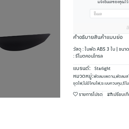
แจ้งอีเมลของคุณไว้
ส
คำอธิบายสินค้าแบบย่อ
วัสดุ : ใบพัด ABS 3 ใบ | ขนา
: รีโมตคอนโทรล
แบรนด์:
Starlight
หมวดหมู่:
พัดลมเพดาน
,
พัดลมสไ
ชุดไฟ
,
ไม่มีโคมไฟ
,
ระบบควบคุม
,
รีโ
รายการโปรด
เปรียบเท