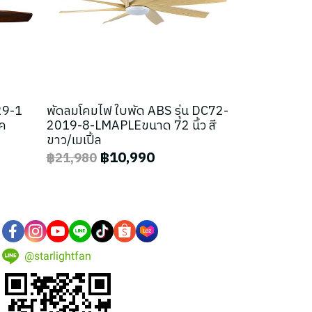
-29-1
พัดลมโคมไฟ ใบพัด ABS รุ่น DC72-
๊ค
2019-8-LMAPLEขนาด 72 นิ้ว สี
ขาว/เมเปิ้ล
฿10,990
฿21,980
@starlightfan