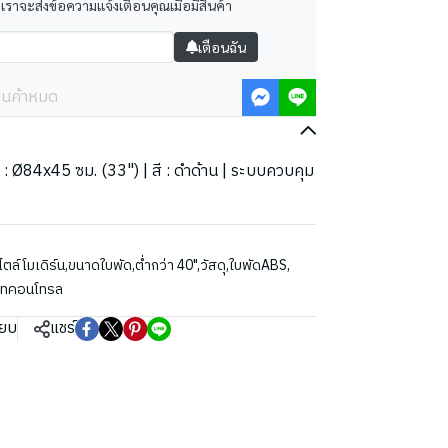
 เราจะส่งข้อความแจ้งเตือนคุณเมื่อมีสินค้า
เตือนฉัน
ินค้าหมด
ด : Ø84x45 ซม. (33") | สี : ดำด้าน | ระบบควบคุม
ตล์โมเดิร์น
,
ขนาดใบพัด
,
ต่ำกว่า 40"
,
วัสดุ
,
ใบพัดABS
,
มทคอนโทรล
ียบ
แชร์