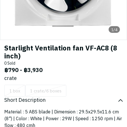
1/4
Starlight Ventilation fan VF-AC8 (8
inch)
0 Sold
฿790
-
฿3,930
crate
1 box
1 crate/6 boxes
Short Description
Material : 5 ABS blade | Dimension : 29.5x29.5x11.6 cm
(8") | Color : White | Power : 29W | Speed : 1250 rpm | Air
flow : 480 cmh