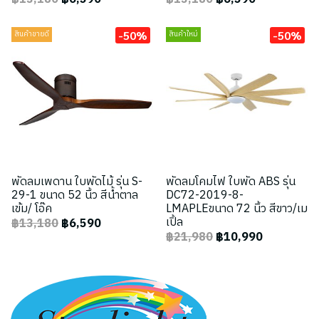
-50%
-50%
สินค้าขายดี
สินค้าใหม่
พัดลมเพดาน ใบพัดไม้ รุ่น S-
พัดลมโคมไฟ ใบพัด ABS รุ่น
29-1 ขนาด 52 นิ้ว สีน้ำตาล
DC72-2019-8-
เข้ม/ โอ๊ค
LMAPLEขนาด 72 นิ้ว สีขาว/เม
เปิ้ล
฿13,180
฿6,590
฿21,980
฿10,990