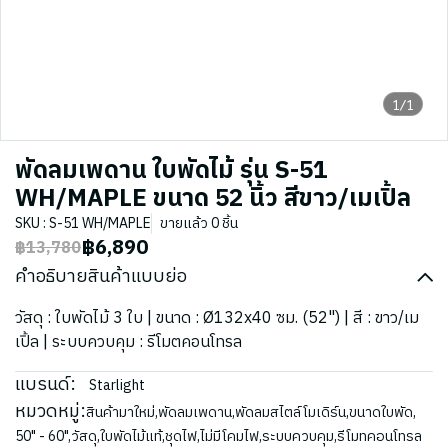
1/1
พัดลมเพดาน ใบพัดไม้ รุ่น S-51
WH/MAPLE ขนาด 52 นิ้ว สีขาว/เมเปิ้ล
SKU : S-51 WH/MAPLE
ขายแล้ว 0 ชิ้น
฿6,890
฿13,780
คำอธิบายสินค้าแบบย่อ
วัสดุ : ใบพัดไม้ 3 ใบ | ขนาด : Ø132x40 ซม. (52") | สี : ขาว/เม
เปิ้ล | ระบบควบคุม : รีโมตคอนโทรล
แบรนด์:
Starlight
หมวดหมู่:
สินค้ามาใหม่
,
พัดลมเพดาน
,
พัดลมสไตล์โมเดิร์น
,
ขนาดใบพัด
,
50" - 60"
,
วัสดุ
,
ใบพัดไม้แท้
,
ชุดไฟ
,
ไม่มีโคมไฟ
,
ระบบควบคุม
,
รีโมทคอนโทรล