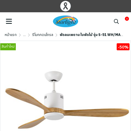
0
หน้าแรก
...
รีโมทคอนโทรล
พัดลมเพดาน ใบพัดไม้ รุ่น S-51 WH/MAPLE ขนาด 52 นิ้ว สีขาว/เมเปิ้ล
สินค้าใหม่
-50%