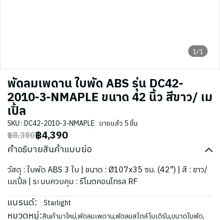
1/1
พัดลมเพดาน ใบพัด ABS รุ่น DC42-
2010-3-NMAPLE ขนาด 42 นิ้ว สีขาว/ เม
เปิ้ล
SKU : DC42-2010-3-NMAPLE
ขายแล้ว 5 ชิ้น
฿4,390
฿8,380
คำอธิบายสินค้าแบบย่อ
วัสดุ : ใบพัด ABS 3 ใบ | ขนาด : Ø107x35 ซม. (42") | สี : ขาว/
เมเปิ้ล | ระบบควบคุม : รีโมตคอนโทรล RF
แบรนด์:
Starlight
หมวดหมู่:
สินค้ามาใหม่
,
พัดลมเพดาน
,
พัดลมสไตล์โมเดิร์น
,
ขนาดใบพัด
,