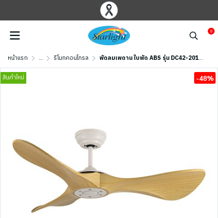
0
หน้าแรก
...
รีโมทคอนโทรล
พัดลมเพดาน ใบพัด ABS รุ่น DC42-2010-3-NMAPLE ขนาด 42 นิ้ว สีขาว/ เมเปิ้ล
สินค้าใหม่
-48%