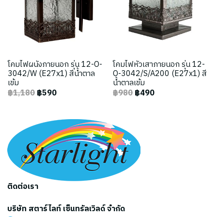
โคมไฟผนังภายนอก รุ่น 12-O-
โคมไฟหัวเสาภายนอก รุ่น 12-
3042/W (E27x1) สีน้ำตาล
O-3042/S/A200 (E27x1) สี
เข้ม
น้ำตาลเข้ม
฿1,180
฿590
฿980
฿490
ติดต่อเรา
บริษัท สตาร์ไลท์ เซ็นทรัลเวิลด์ จำกัด