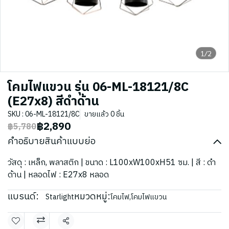
1/2
โคมไฟแขวน รุ่น 06-ML-18121/8C
(E27x8) สีดำด้าน
SKU : 06-ML-18121/8C
ขายแล้ว 0 ชิ้น
฿2,890
฿5,780
คำอธิบายสินค้าแบบย่อ
วัสดุ : เหล็ก, พลาสติก | ขนาด : L100xW100xH51 ซม. | สี : ดำ
ด้าน | หลอดไฟ : E27x8 หลอด
แบรนด์:
หมวดหมู่:
Starlight
โคมไฟ
,
โคมไฟแขวน
แชร์