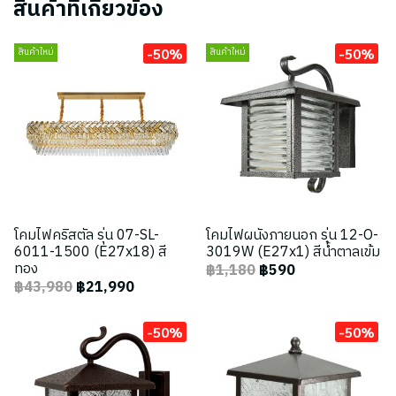
สินค้าที่เกี่ยวข้อง
-50%
-50%
สินค้าใหม่
สินค้าใหม่
โคมไฟคริสตัล รุ่น 07-SL-
โคมไฟผนังภายนอก รุ่น 12-O-
6011-1500 (E27x18) สี
3019W (E27x1) สีน้ำตาลเข้ม
ทอง
฿1,180
฿590
฿43,980
฿21,990
-50%
-50%