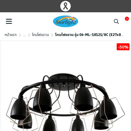
0
หน้าแรก
...
โคมไฟแขวน
โคมไฟแขวน รุ่น 06-ML-18121/8C (E27x8) สีดำด้าน
-50%