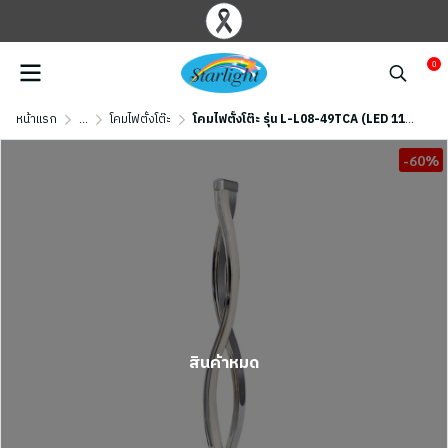
0
หน้าแรก
...
โคมไฟตั้งโต๊ะ
โคมไฟตั้งโต๊ะ รุ่น L-L08-49TCA (LED 11W) สีเงินเงา
-60%
สินค้าหมด