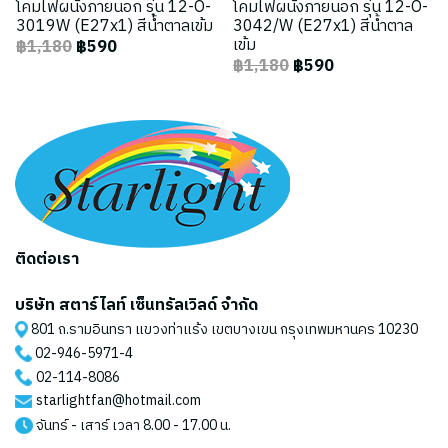
โคมไฟผนังภายนอก รุ่น 12-O-
โคมไฟผนังภายนอก รุ่น 12-O-
3019W (E27x1) สีน้ำตาลเข้ม
3042/W (E27x1) สีน้ำตาล
เข้ม
฿1,180
฿590
฿1,180
฿590
ติดต่อเรา
บริษัท สตาร์ไลท์ เซ็นทรัลเวิลด์ จำกัด
801 ถ.รามอินทรา แขวงท่าแร้ง เขตบางเขน กรุงเทพมหานคร 10230
02-946-5971
-4
02-114-8086
starlightfan@hotmail.com
จันทร์ - เสาร์ เวลา 8.00 - 17.00 น.