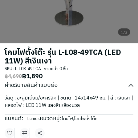
1/3
โคมไฟตั้งโต๊ะ รุ่น L-L08-49TCA (LED
11W) สีเงินเงา
SKU : L-L08-49TCA
ขายแล้ว 0 ชิ้น
฿1,890
฿4,690
คำอธิบายสินค้าแบบย่อ
วัสดุ : อะลูมิเนียม/อะคริลิค | ขนาด : 14x14x49 ซม. | สี : เงินเงา |
หลอดไฟ : LED 11W แสงสีเหลืองนวล
แบรนด์:
หมวดหมู่:
Lumos
โคมไฟ
,
โคมไฟตั้งโต๊ะ
แชร์