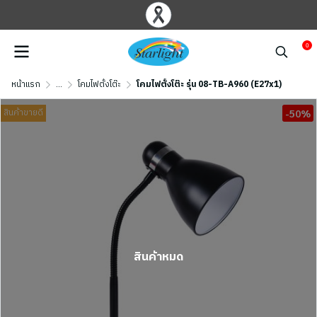
0
หน้าแรก
...
โคมไฟตั้งโต๊ะ
โคมไฟตั้งโต๊ะ รุ่น 08-TB-A960 (E27x1)
สินค้าขายดี
-50%
สินค้าหมด