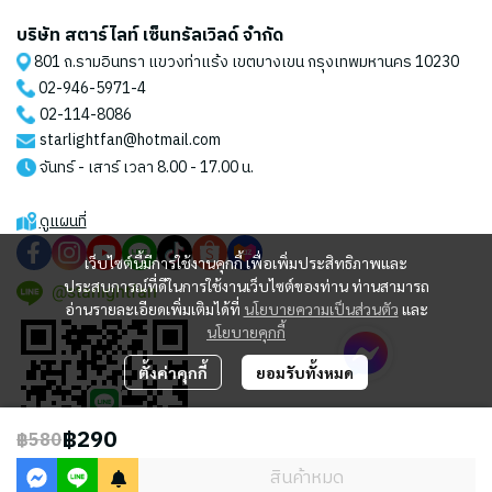
บริษัท สตาร์ไลท์ เซ็นทรัลเวิลด์ จำกัด
801 ถ.รามอินทรา แขวงท่าแร้ง เขตบางเขน กรุงเทพมหานคร 10230
02-946-5971
-4
02-114-8086
starlightfan@hotmail.com
จันทร์ - เสาร์ เวลา 8.00 - 17.00 น.
ดูแผนที่
เว็บไซต์นี้มีการใช้งานคุกกี้ เพื่อเพิ่มประสิทธิภาพและ
ประสบการณ์ที่ดีในการใช้งานเว็บไซต์ของท่าน ท่านสามารถ
@starlightfan
อ่านรายละเอียดเพิ่มเติมได้ที่
นโยบายความเป็นส่วนตัว
และ
นโยบายคุกกี้
ตั้งค่าคุกกี้
ยอมรับทั้งหมด
฿290
฿580
สินค้าหมด