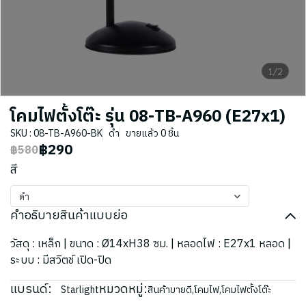
1/2
โคมไฟตั้งโต๊ะ รุ่น 08-TB-A960 (E27x1)
SKU : 08-TB-A960-BK
ดำ
ขายแล้ว 0 ชิ้น
฿290
฿580
สี
ดำ
คำอธิบายสินค้าแบบย่อ
วัสดุ : เหล็ก | ขนาด : Ø14xH38 ซม. | หลอดไฟ : E27x1 หลอด |
ระบบ : มีสวิตช์ เปิด-ปิด
แบรนด์:
หมวดหมู่:
Starlight
สินค้าขายดี
,
โคมไฟ
,
โคมไฟตั้งโต๊ะ