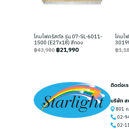
โคมไฟคริสตัล รุ่น 07-SL-6011-
โคมไฟ
1500 (E27x18) สีทอง
3019W
฿21,990
฿43,980
฿1,1
ติดต่อเ
บริษัท ส
801 ถ.
02-9
02-1