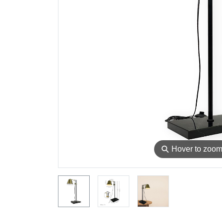
⚲
Hover to zoo