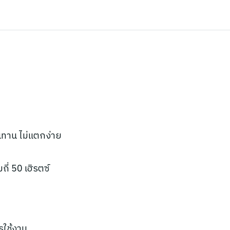
นทาน ไม่แตกง่าย
ี่ 50 เฮิรตซ์
รใช้งาน