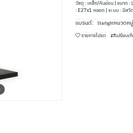
วัสดุ : เหล็ก/หินอ่อน | ขนา
: E27x1 หลอด | ระบบ : มีสวิตช
แบรนด์:
หมวดหมู่
Starlight
รายการโปรด
เปรียบเท
m