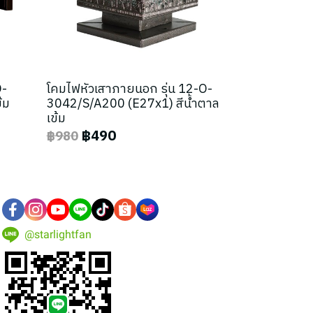
O-
โคมไฟหัวเสาภายนอก รุ่น 12-O-
้ม
3042/S/A200 (E27x1) สีน้ำตาล
เข้ม
฿490
฿980
@starlightfan