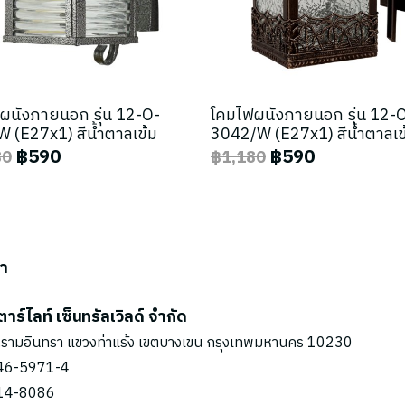
ผนังภายนอก รุ่น 12-O-
โคมไฟผนังภายนอก รุ่น 12-
 (E27x1) สีน้ำตาลเข้ม
3042/W (E27x1) สีน้ำตาลเข
฿590
฿590
80
฿1,180
รา
ตาร์ไลท์ เซ็นทรัลเวิลด์ จำกัด
รามอินทรา แขวงท่าแร้ง เขตบางเขน กรุงเทพมหานคร 10230
46-5971
-4
14-8086