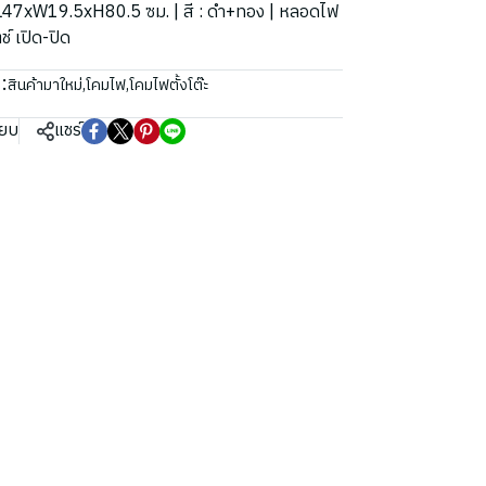
ด : L47xW19.5xH80.5 ซม. | สี : ดำ+ทอง | หลอดไฟ
์ เปิด-ปิด
:
สินค้ามาใหม่
,
โคมไฟ
,
โคมไฟตั้งโต๊ะ
ียบ
แชร์