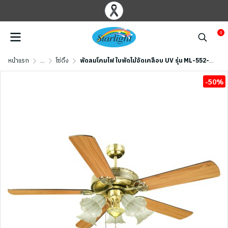
0
หน้าแรก
...
โซ่ดึง
พัดลมโคมไฟ ใบพัดไม้อัดเคลือบ UV รุ่น ML-552-5L-PB ขนาด 52 นิ้ว สีทอง
-50%