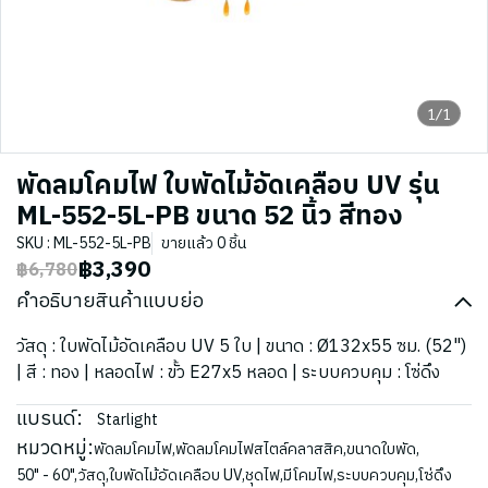
1/1
พัดลมโคมไฟ ใบพัดไม้อัดเคลือบ UV รุ่น
ML-552-5L-PB ขนาด 52 นิ้ว สีทอง
SKU : ML-552-5L-PB
ขายแล้ว 0 ชิ้น
฿3,390
฿6,780
คำอธิบายสินค้าแบบย่อ
วัสดุ : ใบพัดไม้อัดเคลือบ UV 5 ใบ | ขนาด : Ø132x55 ซม. (52")
| สี : ทอง | หลอดไฟ : ขั้ว E27x5 หลอด | ระบบควบคุม : โซ่ดึง
แบรนด์:
Starlight
หมวดหมู่:
พัดลมโคมไฟ
,
พัดลมโคมไฟสไตล์คลาสสิค
,
ขนาดใบพัด
,
50" - 60"
,
วัสดุ
,
ใบพัดไม้อัดเคลือบ UV
,
ชุดไฟ
,
มีโคมไฟ
,
ระบบควบคุม
,
โซ่ดึง