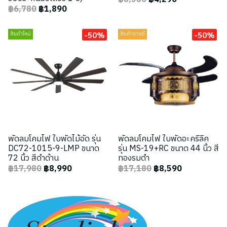
฿6,780
฿1,890
-50%
-50%
สินค้าใหม่
สินค้าขายดี
พัดลมโคมไฟ ใบพัดไม้อัด รุ่น
พัดลมโคมไฟ ใบพัดอะคริลิค
DC72-1015-9-LMP ขนาด
รุ่น MS-19+RC ขนาด 44 นิ้ว สี
72 นิ้ว สีดำด้าน
ทองรมดำ
฿17,980
฿8,990
฿17,180
฿8,590