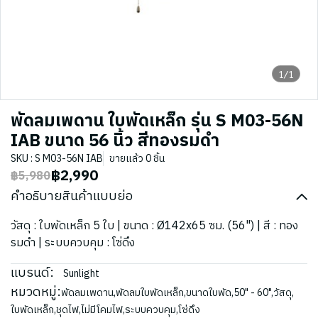
1/1
พัดลมเพดาน ใบพัดเหล็ก รุ่น S M03-56N
IAB ขนาด 56 นิ้ว สีทองรมดำ
SKU : S M03-56N IAB
ขายแล้ว 0 ชิ้น
฿2,990
฿5,980
คำอธิบายสินค้าแบบย่อ
วัสดุ : ใบพัดเหล็ก 5 ใบ | ขนาด : Ø142x65 ซม. (56") | สี : ทอง
รมดำ | ระบบควบคุม : โซ่ดึง
แบรนด์:
Sunlight
หมวดหมู่:
พัดลมเพดาน
,
พัดลมใบพัดเหล็ก
,
ขนาดใบพัด
,
50" - 60"
,
วัสดุ
,
ใบพัดเหล็ก
,
ชุดไฟ
,
ไม่มีโคมไฟ
,
ระบบควบคุม
,
โซ่ดึง