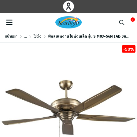
0
หน้าแรก
...
โซ่ดึง
พัดลมเพดาน ใบพัดเหล็ก รุ่น S M03-56N IAB ขนาด 56 นิ้ว สีทองรมดำ
-50%