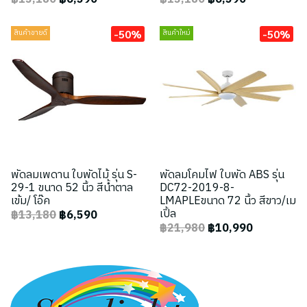
-50%
-50%
สินค้าขายดี
สินค้าใหม่
พัดลมเพดาน ใบพัดไม้ รุ่น S-
พัดลมโคมไฟ ใบพัด ABS รุ่น
29-1 ขนาด 52 นิ้ว สีน้ำตาล
DC72-2019-8-
เข้ม/ โอ๊ค
LMAPLEขนาด 72 นิ้ว สีขาว/เม
เปิ้ล
฿13,180
฿6,590
฿21,980
฿10,990