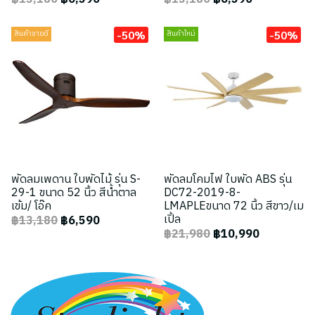
-50%
-50%
สินค้าขายดี
สินค้าใหม่
พัดลมเพดาน ใบพัดไม้ รุ่น S-
พัดลมโคมไฟ ใบพัด ABS รุ่น
29-1 ขนาด 52 นิ้ว สีน้ำตาล
DC72-2019-8-
เข้ม/ โอ๊ค
LMAPLEขนาด 72 นิ้ว สีขาว/เม
เปิ้ล
฿13,180
฿6,590
฿21,980
฿10,990