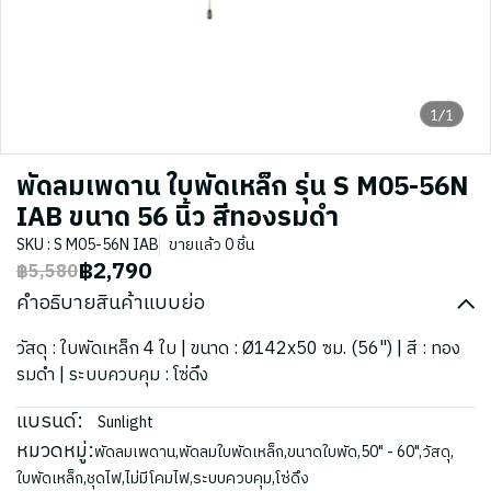
1/1
พัดลมเพดาน ใบพัดเหล็ก รุ่น S M05-56N
IAB ขนาด 56 นิ้ว สีทองรมดำ
SKU : S M05-56N IAB
ขายแล้ว 0 ชิ้น
฿2,790
฿5,580
คำอธิบายสินค้าแบบย่อ
วัสดุ : ใบพัดเหล็ก 4 ใบ | ขนาด : Ø142x50 ซม. (56") | สี : ทอง
รมดำ | ระบบควบคุม : โซ่ดึง
แบรนด์:
Sunlight
หมวดหมู่:
พัดลมเพดาน
,
พัดลมใบพัดเหล็ก
,
ขนาดใบพัด
,
50" - 60"
,
วัสดุ
,
ใบพัดเหล็ก
,
ชุดไฟ
,
ไม่มีโคมไฟ
,
ระบบควบคุม
,
โซ่ดึง