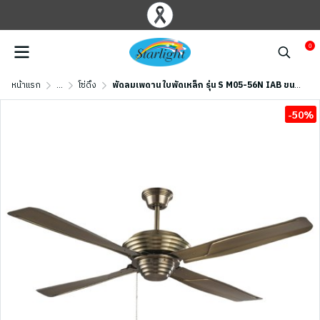
0
หน้าแรก
...
โซ่ดึง
พัดลมเพดาน ใบพัดเหล็ก รุ่น S M05-56N IAB ขนาด 56 นิ้ว สีทองรมดำ
-50%