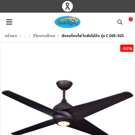
0
หน้าแรก
...
รีโมทคอนโทรล
พัดลมโคมไฟ ใบพัดไม้อัด รุ่น C D03-521 PWN ขนาด 52 นิ้ว สีวอลนัทเข้ม
-50%