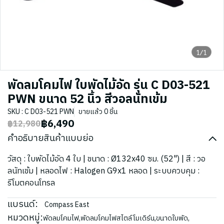
1/1
พัดลมโคมไฟ ใบพัดไม้อัด รุ่น C D03-521
PWN ขนาด 52 นิ้ว สีวอลนัทเข้ม
SKU : C D03-521 PWN
ขายแล้ว 0 ชิ้น
฿6,490
฿12,980
คำอธิบายสินค้าแบบย่อ
วัสดุ : ใบพัดไม้อัด 4 ใบ | ขนาด : Ø132x40 ซม. (52") | สี : วอ
ลนัทเข้ม | หลอดไฟ : Halogen G9x1 หลอด | ระบบควบคุม :
รีโมตคอนโทรล
แบรนด์:
Compass East
หมวดหมู่:
พัดลมโคมไฟ
,
พัดลมโคมไฟสไตล์โมเดิร์น
,
ขนาดใบพัด
,