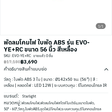
1/1
พัดลมโคมไฟ ใบพัด ABS รุ่น EVO-
YE+RC ขนาด 56 นิ้ว สีเหลือง
SKU : EVO-YE+RC
ขายแล้ว 0 ชิ้น
฿3,690
฿17,180
คำอธิบายสินค้าแบบย่อ
วัสดุ : ใบพัด ABS 3 ใบ | ขนาด : Ø142x50 ซม. (56") | สี :
เหลือง | หลอดไฟ : LED 12W | ระบบควบคุม : รีโมตคอนโทรล IR
แบรนด์:
Starlight
หมวดหมู่:
พัดลมโคมไฟ
,
พัดลมโคมไฟสไตล์โมเดิร์น
,
ขนาดใบพัด
,
50" - 60"
,
วัสดุ
,
ใบพัดABS
,
ชุดไฟ
,
มีโคมไฟ
,
ระบบควบคุม
,
รีโมทคอนโทรล