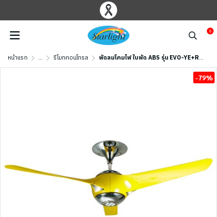
0
หน้าแรก
...
รีโมทคอนโทรล
พัดลมโคมไฟ ใบพัด ABS รุ่น EVO-YE+RC ขนาด 56 นิ้ว สีเหลือง
-79%