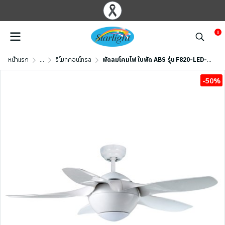
0
หน้าแรก
...
รีโมทคอนโทรล
พัดลมโคมไฟ ใบพัด ABS รุ่น F820-LED-WH ขนาด 42 นิ้ว สีขาว
-50%