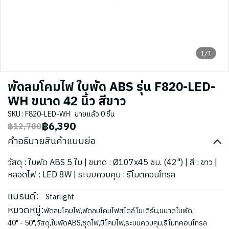
1/1
พัดลมโคมไฟ ใบพัด ABS รุ่น F820-LED-
WH ขนาด 42 นิ้ว สีขาว
SKU : F820-LED-WH
ขายแล้ว 0 ชิ้น
฿6,390
฿12,780
คำอธิบายสินค้าแบบย่อ
วัสดุ : ใบพัด ABS 5 ใบ | ขนาด : Ø107x45 ซม. (42") | สี : ขาว |
หลอดไฟ : LED 8W | ระบบควบคุม : รีโมตคอนโทรล
แบรนด์:
Starlight
หมวดหมู่:
พัดลมโคมไฟ
,
พัดลมโคมไฟสไตล์โมเดิร์น
,
ขนาดใบพัด
,
40" - 50"
,
วัสดุ
,
ใบพัดABS
,
ชุดไฟ
,
มีโคมไฟ
,
ระบบควบคุม
,
รีโมทคอนโทรล