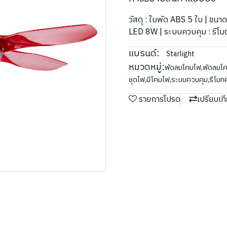
วัสดุ : ใบพัด ABS 5 ใบ | ขนา
LED 8W | ระบบควบคุม : รีโ
แบรนด์:
Starlight
หมวดหมู่:
พัดลมโคมไฟ
,
พัดลมโค
ชุดไฟ
,
มีโคมไฟ
,
ระบบควบคุม
,
รีโม
รายการโปรด
เปรียบเท