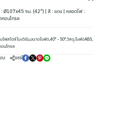
ด : Ø107x45 ซม. (42") | สี : แดง | หลอดไฟ :
มตคอนโทรล
มไฟสไตล์โมเดิร์น
,
ขนาดใบพัด
,
40" - 50"
,
วัสดุ
,
ใบพัดABS
,
ทคอนโทรล
ียบ
แชร์