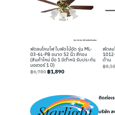
พัดลมโคมไฟ ใบพัดไม้อัด รุ่น ML-
พัดลมโ
03-6L-PB ขนาด 52 นิ้ว สีทอง
1012-
(สินค้าใหม่ มือ 1 มีตำหนิ รับประกัน
ด้าน
มอเตอร์ 1 ปี)
฿8,5
฿1,890
฿6,780
ติดต่อเ
บริษัท ส