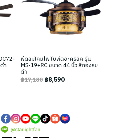
น DC72-
พัดลมโคมไฟ ใบพัดอะคริลิค รุ่น
ีดำ
MS-19+RC ขนาด 44 นิ้ว สีทองรม
ดำ
฿8,590
฿17,180
@starlightfan