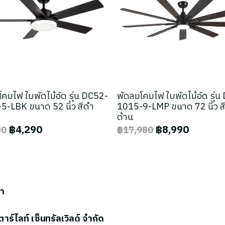
คมไฟ ใบพัดไม้อัด รุ่น DC52-
พัดลมโคมไฟ ใบพัดไม้อัด รุ่
5-LBK ขนาด 52 นิ้ว สีดำ
1015-9-LMP ขนาด 72 นิ้ว ส
ด้าน
฿4,290
฿8,990
80
฿17,980
รา
ตาร์ไลท์ เซ็นทรัลเวิลด์ จำกัด