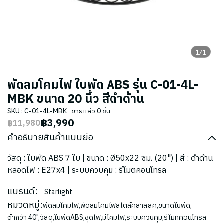
1/1
พัดลมโคมไฟ ใบพัด ABS รุ่น C-01-4L-
MBK ขนาด 20 นิ้ว สีดำด้าน
SKU : C-01-4L-MBK
ขายแล้ว 0 ชิ้น
฿3,990
฿11,980
คำอธิบายสินค้าแบบย่อ
วัสดุ : ใบพัด ABS 7 ใบ | ขนาด : Ø50x22 ซม. (20") | สี : ดำด้าน
หลอดไฟ : E27x4 | ระบบควบคุม : รีโมตคอนโทรล
แบรนด์:
Starlight
หมวดหมู่:
พัดลมโคมไฟ
,
พัดลมโคมไฟสไตล์คลาสสิค
,
ขนาดใบพัด
,
ต่ำกว่า 40"
,
วัสดุ
,
ใบพัดABS
,
ชุดไฟ
,
มีโคมไฟ
,
ระบบควบคุม
,
รีโมทคอนโทรล