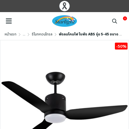
0
หน้าแรก
...
รีโมทคอนโทรล
พัดลมโคมไฟ ใบพัด ABS รุ่น S-45 ขนาด 46 นิ้ว สีดำด้าน
-50%