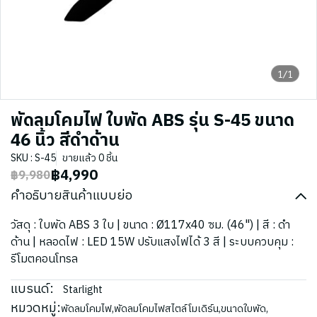
1/1
พัดลมโคมไฟ ใบพัด ABS รุ่น S-45 ขนาด
46 นิ้ว สีดำด้าน
SKU : S-45
ขายแล้ว 0 ชิ้น
฿4,990
฿9,980
คำอธิบายสินค้าแบบย่อ
วัสดุ : ใบพัด ABS 3 ใบ | ขนาด : Ø117x40 ซม. (46") | สี : ดำ
ด้าน | หลอดไฟ : LED 15W ปรับแสงไฟได้ 3 สี | ระบบควบคุม :
รีโมตคอนโทรล
แบรนด์:
Starlight
หมวดหมู่:
พัดลมโคมไฟ
,
พัดลมโคมไฟสไตล์โมเดิร์น
,
ขนาดใบพัด
,