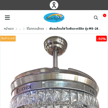
0
หน้าแรก
...
รีโมทคอนโทรล
พัดลมโคมไฟ ใบพัดอะคริลิค รุ่น MS-24+RC ขนาด 42 นิ้ว สีเงิน
สินค้าขายดี
-50%