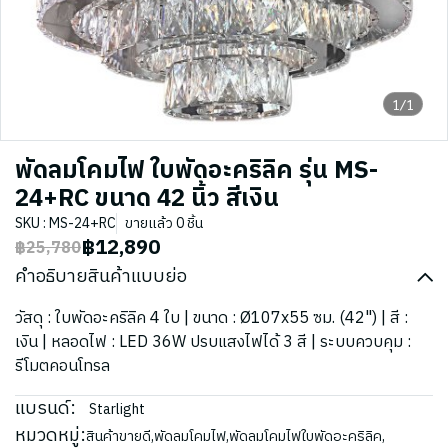
1/1
พัดลมโคมไฟ ใบพัดอะคริลิค รุ่น MS-
24+RC ขนาด 42 นิ้ว สีเงิน
SKU : MS-24+RC
ขายแล้ว 0 ชิ้น
฿12,890
฿25,780
คำอธิบายสินค้าแบบย่อ
วัสดุ : ใบพัดอะคริลิค 4 ใบ | ขนาด : Ø107x55 ซม. (42") | สี :
เงิน | หลอดไฟ : LED 36W ปรบแสงไฟได้ 3 สี | ระบบควบคุม :
รีโมตคอนโทรล
แบรนด์:
Starlight
หมวดหมู่:
สินค้าขายดี
,
พัดลมโคมไฟ
,
พัดลมโคมไฟใบพัดอะคริลิค
,