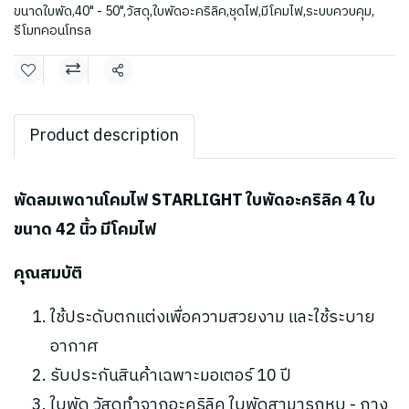
ขนาดใบพัด
,
40" - 50"
,
วัสดุ
,
ใบพัดอะคริลิค
,
ชุดไฟ
,
มีโคมไฟ
,
ระบบควบคุม
,
รีโมทคอนโทรล
แชร์
Product description
พัดลมเพดานโคมไฟ STARLIGHT ใบพัดอะคริลิค 4 ใบ
ขนาด 42 นิ้ว มีโคมไฟ
คุณสมบัติ
ใช้ประดับตกแต่งเพื่อความสวยงาม และใช้ระบาย
อากาศ
รับประกันสินค้าเฉพาะมอเตอร์ 10 ปี
ใบพัด วัสดุทำจากอะคริลิค ใบพัดสามารถหุบ - กาง