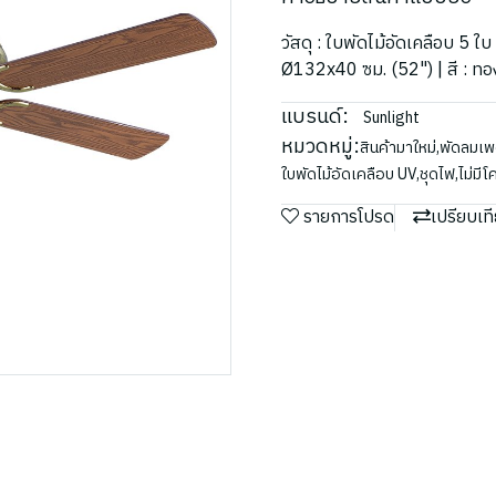
วัสดุ : ใบพัดไม้อัดเคลือบ 5 ใ
Ø132x40 ซม. (52") | สี : ทอง
แบรนด์:
Sunlight
หมวดหมู่:
สินค้ามาใหม่
,
พัดลมเ
ใบพัดไม้อัดเคลือบ UV
,
ชุดไฟ
,
ไม่มี
รายการโปรด
เปรียบเท