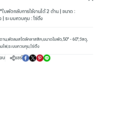
บ *ใบพัดกลับการใช้งานได้ 2 ด้าน | ขนาด :
 | ระบบควบคุม : โซ่ดึง
พดาน
,
พัดลมสไตล์คลาสสิค
,
ขนาดใบพัด
,
50" - 60"
,
วัสดุ
,
โคมไฟ
,
ระบบควบคุม
,
โซ่ดึง
ียบ
แชร์