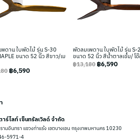
พดาน ใบพัดไม้ รุ่น S-30
พัดลมเพดาน ใบพัดไม้ รุ่น S
PLE ขนาด 52 นิ้ว สีขาว/เม
ขนาด 52 นิ้ว สีน้ำตาลเข้ม/ โอ
฿6,590
฿13,180
฿6,590
180
รา
ตาร์ไลท์ เซ็นทรัลเวิลด์ จำกัด
รามอินทรา แขวงท่าแร้ง เขตบางเขน กรุงเทพมหานคร 10230
46-5971
-4