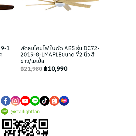
-29-1
พัดลมโคมไฟ ใบพัด ABS รุ่น DC72-
๊ค
2019-8-LMAPLEขนาด 72 นิ้ว สี
ขาว/เมเปิ้ล
฿10,990
฿21,980
@starlightfan