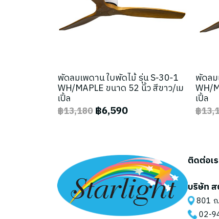
พัดลมเพดาน ใบพัดไม้ รุ่น S-30-1
พัดลมเ
WH/MAPLE ขนาด 52 นิ้ว สีขาว/เม
WH/MA
เปิ้ล
เปิ้ล
฿6,590
฿13,180
฿13,
ติดต่อเ
บริษัท ส
801 ถ.
02-9