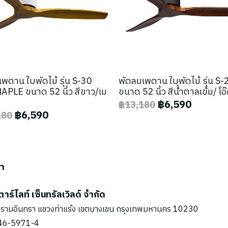
พดาน ใบพัดไม้ รุ่น S-30
พัดลมเพดาน ใบพัดไม้ รุ่น S
PLE ขนาด 52 นิ้ว สีขาว/เม
ขนาด 52 นิ้ว สีน้ำตาลเข้ม/ โอ
฿6,590
฿13,180
฿6,590
180
รา
ตาร์ไลท์ เซ็นทรัลเวิลด์ จำกัด
รามอินทรา แขวงท่าแร้ง เขตบางเขน กรุงเทพมหานคร 10230
46-5971
-4