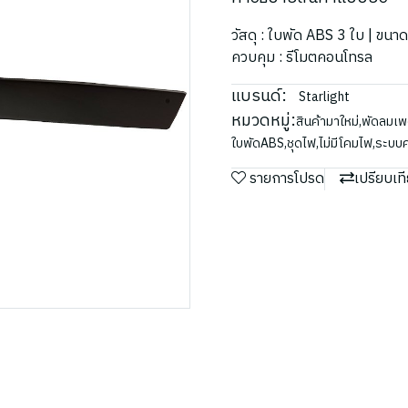
วัสดุ : ใบพัด ABS 3 ใบ | ขนา
ควบคุม : รีโมตคอนโทรล
แบรนด์:
Starlight
หมวดหมู่:
สินค้ามาใหม่
,
พัดลมเ
ใบพัดABS
,
ชุดไฟ
,
ไม่มีโคมไฟ
,
ระบบค
รายการโปรด
เปรียบเท