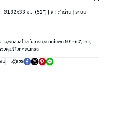
ด : Ø132x33 ซม. (52") | สี : ดำด้าน | ระบบ
พดาน
,
พัดลมสไตล์โมเดิร์น
,
ขนาดใบพัด
,
50" - 60"
,
วัสดุ
,
วบคุม
,
รีโมทคอนโทรล
ียบ
แชร์