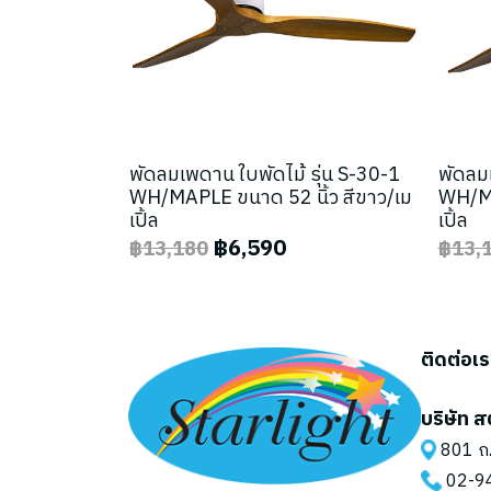
พัดลมเพดาน ใบพัดไม้ รุ่น S-30-1
พัดลมเ
WH/MAPLE ขนาด 52 นิ้ว สีขาว/เม
WH/MA
เปิ้ล
เปิ้ล
฿6,590
฿13,180
฿13,
ติดต่อเ
บริษัท ส
801 ถ.
02-9