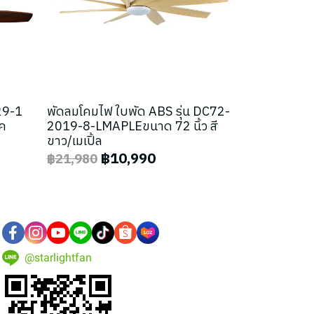
-29-1
พัดลมโคมไฟ ใบพัด ABS รุ่น DC72-
๊ค
2019-8-LMAPLEขนาด 72 นิ้ว สี
ขาว/เมเปิ้ล
฿10,990
฿21,980
@starlightfan