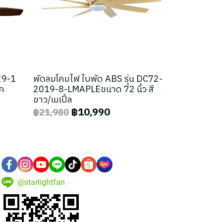
-29-1
พัดลมโคมไฟ ใบพัด ABS รุ่น DC72-
๊ค
2019-8-LMAPLEขนาด 72 นิ้ว สี
ขาว/เมเปิ้ล
฿10,990
฿21,980
@starlightfan