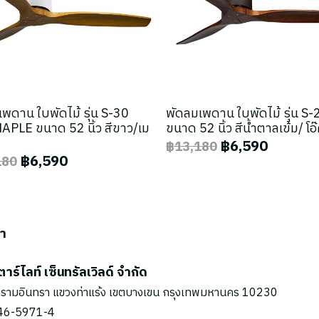
พดาน ใบพัดไม้ รุ่น S-30
พัดลมเพดาน ใบพัดไม้ รุ่น S
PLE ขนาด 52 นิ้ว สีขาว/เม
ขนาด 52 นิ้ว สีน้ำตาลเข้ม/ โอ
฿6,590
฿13,180
฿6,590
180
รา
ตาร์ไลท์ เซ็นทรัลเวิลด์ จำกัด
รามอินทรา แขวงท่าแร้ง เขตบางเขน กรุงเทพมหานคร 10230
46-5971
-4