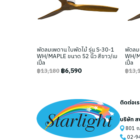
พัดลมเพดาน ใบพัดไม้ รุ่น S-30-1
พัดลมเ
WH/MAPLE ขนาด 52 นิ้ว สีขาว/เม
WH/MA
เปิ้ล
เปิ้ล
฿6,590
฿13,180
฿13,
ติดต่อเ
บริษัท ส
801 ถ.
02-9