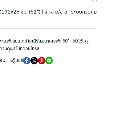
: Ø132x25 ซม. (52") | สี : ขาว/ขาว | ระบบควบคุม
ดาน
,
พัดลมสไตล์โมเดิร์น
,
ขนาดใบพัด
,
50" - 60"
,
วัสดุ
,
ควบคุม
,
รีโมทคอนโทรล
ียบ
แชร์