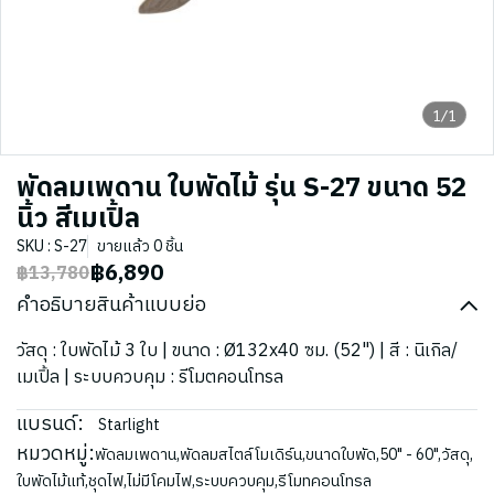
1/1
พัดลมเพดาน ใบพัดไม้ รุ่น S-27 ขนาด 52
นิ้ว สีเมเปิ้ล
SKU : S-27
ขายแล้ว 0 ชิ้น
฿6,890
฿13,780
คำอธิบายสินค้าแบบย่อ
วัสดุ : ใบพัดไม้ 3 ใบ | ขนาด : Ø132x40 ซม. (52") | สี : นิเกิล/
เมเปิ้ล | ระบบควบคุม : รีโมตคอนโทรล
แบรนด์:
Starlight
หมวดหมู่:
พัดลมเพดาน
,
พัดลมสไตล์โมเดิร์น
,
ขนาดใบพัด
,
50" - 60"
,
วัสดุ
,
ใบพัดไม้แท้
,
ชุดไฟ
,
ไม่มีโคมไฟ
,
ระบบควบคุม
,
รีโมทคอนโทรล