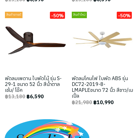
-50%
-50%
สินค้าขายดี
สินค้าใหม่
พัดลมเพดาน ใบพัดไม้ รุ่น S-
พัดลมโคมไฟ ใบพัด ABS รุ่น
29-1 ขนาด 52 นิ้ว สีน้ำตาล
DC72-2019-8-
เข้ม/ โอ๊ค
LMAPLEขนาด 72 นิ้ว สีขาว/เม
เปิ้ล
฿13,180
฿6,590
฿21,980
฿10,990