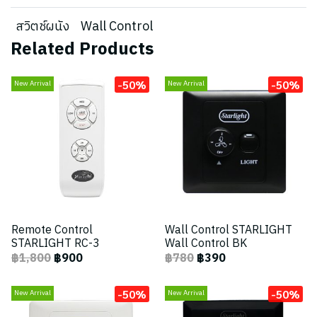
สวิตช์ผนัง
Wall Control
Related Products
-50%
-50%
New Arrival
New Arrival
Remote Control
Wall Control STARLIGHT
STARLIGHT RC-3
Wall Control BK
฿1,800
฿900
฿780
฿390
-50%
-50%
New Arrival
New Arrival