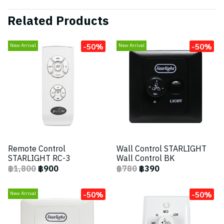
Related Products
-50%
-50%
New Arrival
New Arrival
Remote Control
Wall Control STARLIGHT
STARLIGHT RC-3
Wall Control BK
฿1,800
฿900
฿780
฿390
-50%
-50%
New Arrival