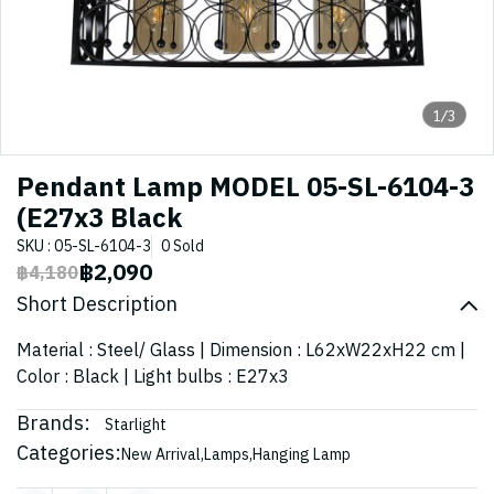
1/3
Pendant Lamp MODEL 05-SL-6104-3
(E27x3 Black
SKU : 05-SL-6104-3
0 Sold
฿2,090
฿4,180
Short Description
Material : Steel/ Glass | Dimension : L62xW22xH22 cm |
Color : Black | Light bulbs : E27x3
Brands:
Starlight
Categories:
New Arrival
,
Lamps
,
Hanging Lamp