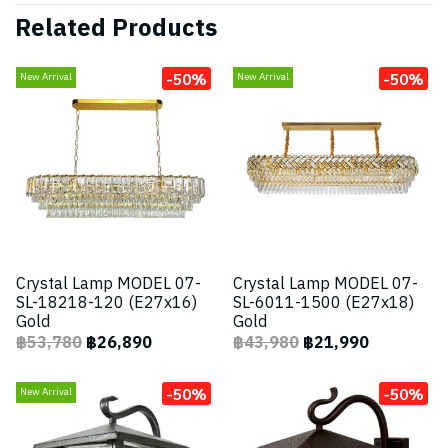
Related Products
-50%
-50%
New Arrival
New Arrival
Crystal Lamp MODEL 07-
Crystal Lamp MODEL 07-
SL-18218-120 (E27x16)
SL-6011-1500 (E27x18)
Gold
Gold
฿53,780
฿26,890
฿43,980
฿21,990
-50%
-50%
New Arrival