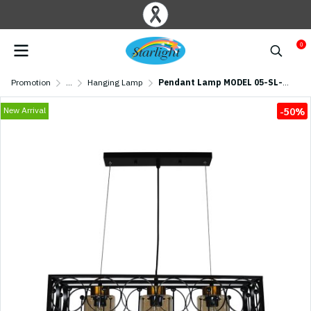
0
Promotion
...
Hanging Lamp
Pendant Lamp MODEL 05-SL-6104-3 (E27x3 Black
New Arrival
-50%