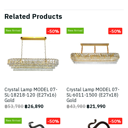
Related Products
-50%
-50%
New Arrival
New Arrival
Crystal Lamp MODEL 07-
Crystal Lamp MODEL 07-
SL-18218-120 (E27x16)
SL-6011-1500 (E27x18)
Gold
Gold
฿53,780
฿26,890
฿43,980
฿21,990
-50%
-50%
New Arrival