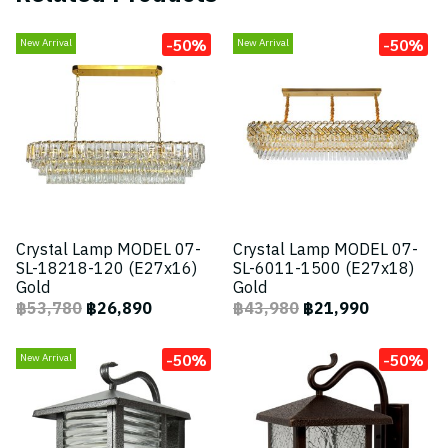
-50%
-50%
New Arrival
New Arrival
Crystal Lamp MODEL 07-
Crystal Lamp MODEL 07-
SL-18218-120 (E27x16)
SL-6011-1500 (E27x18)
Gold
Gold
฿53,780
฿26,890
฿43,980
฿21,990
-50%
-50%
New Arrival