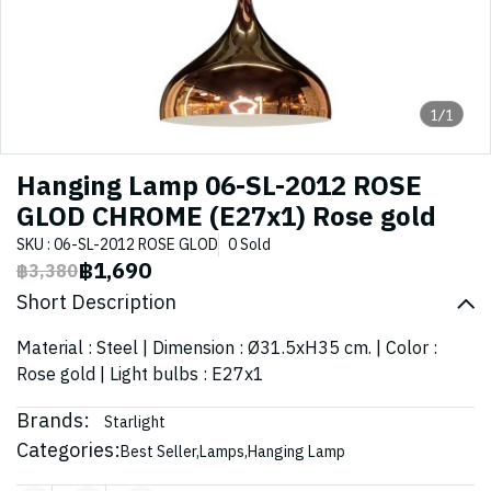
1/1
Hanging Lamp 06-SL-2012 ROSE
GLOD CHROME (E27x1) Rose gold
SKU : 06-SL-2012 ROSE GLOD
0 Sold
฿1,690
฿3,380
Short Description
Material : Steel | Dimension : Ø31.5xH35 cm. | Color :
Rose gold | Light bulbs : E27x1
Brands:
Starlight
Categories:
Best Seller
,
Lamps
,
Hanging Lamp