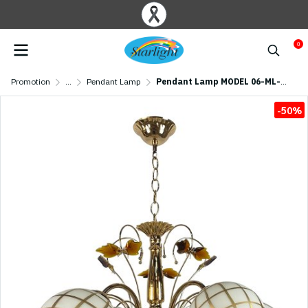
0
Promotion
...
Pendant Lamp
Pendant Lamp MODEL 06-ML-78442/5-FGD (E27x5) Gold
-50%