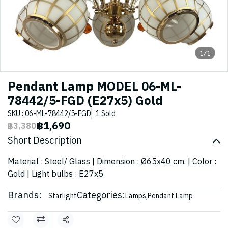
1/1
Pendant Lamp MODEL 06-ML-
78442/5-FGD (E27x5) Gold
SKU : 06-ML-78442/5-FGD
1 Sold
฿1,690
฿3,380
Short Description
Material : Steel/ Glass | Dimension : Ø65x40 cm. | Color :
Gold | Light bulbs : E27x5
Brands:
Categories:
Starlight
Lamps
,
Pendant Lamp
Share