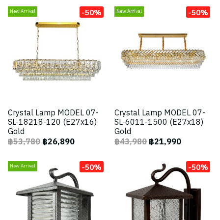
-50%
-50%
New Arrival
New Arrival
Crystal Lamp MODEL 07-
Crystal Lamp MODEL 07-
SL-18218-120 (E27x16)
SL-6011-1500 (E27x18)
Gold
Gold
฿53,780
฿26,890
฿43,980
฿21,990
-50%
-50%
New Arrival