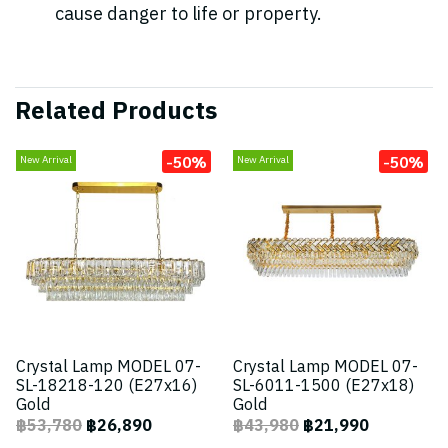
cause danger to life or property.
Related Products
-50%
-50%
New Arrival
New Arrival
Crystal Lamp MODEL 07-
Crystal Lamp MODEL 07-
SL-18218-120 (E27x16)
SL-6011-1500 (E27x18)
Gold
Gold
฿53,780
฿26,890
฿43,980
฿21,990