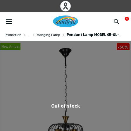
0
Promotion
...
Hanging Lamp
Pendant Lamp MODEL 05-SL-6107-3 (E27x3) Black
New Arrival
-50%
Out of stock