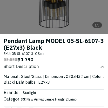
1/3
Pendant Lamp MODEL 05-SL-6107-3
(E27x3) Black
SKU : 05-SL-6107-3
0 Sold
฿1,790
฿3,580
Short Description
Material : Steel/Glass | Dimension : Ø30xH32 cm | Color :
Black| Light bulbs : E27x3
Brands:
Starlight
Categories:
New Arrival
,
Lamps
,
Hanging Lamp