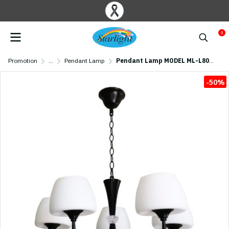
0
Promotion
...
Pendant Lamp
Pendant Lamp MODEL ML-L8004-5-BK (E27x5) Black
-50%