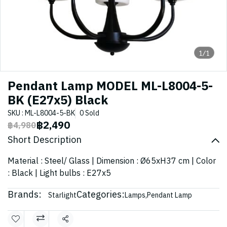
1/1
Pendant Lamp MODEL ML-L8004-5-
BK (E27x5) Black
SKU : ML-L8004-5-BK
0 Sold
฿2,490
฿4,980
Short Description
Material : Steel/ Glass | Dimension : Ø65xH37 cm | Color
: Black | Light bulbs : E27x5
Brands:
Categories:
Starlight
Lamps
,
Pendant Lamp
Share