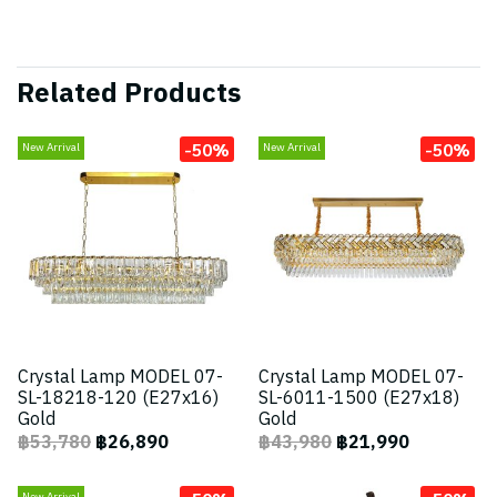
Related Products
-50%
-50%
New Arrival
New Arrival
Crystal Lamp MODEL 07-
Crystal Lamp MODEL 07-
SL-18218-120 (E27x16)
SL-6011-1500 (E27x18)
Gold
Gold
฿53,780
฿26,890
฿43,980
฿21,990