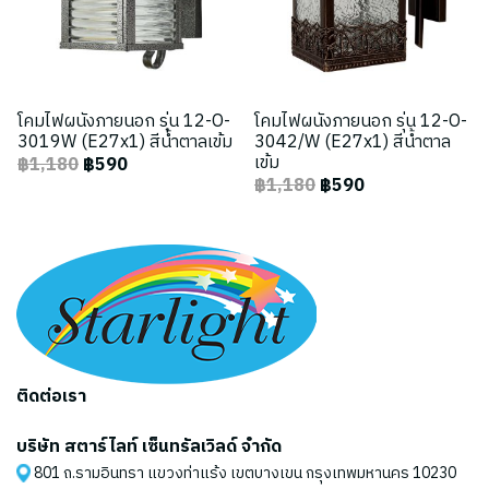
โคมไฟผนังภายนอก รุ่น 12-O-
โคมไฟผนังภายนอก รุ่น 12-O-
3019W (E27x1) สีน้ำตาลเข้ม
3042/W (E27x1) สีน้ำตาล
เข้ม
฿1,180
฿590
฿1,180
฿590
ติดต่อเรา
บริษัท สตาร์ไลท์ เซ็นทรัลเวิลด์ จำกัด
801 ถ.รามอินทรา แขวงท่าแร้ง เขตบางเขน กรุงเทพมหานคร 10230