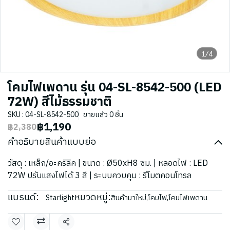
1/4
โคมไฟเพดาน รุ่น 04-SL-8542-500 (LED
72W) สีไม้ธรรมชาติ
SKU : 04-SL-8542-500
ขายแล้ว 0 ชิ้น
฿1,190
฿2,380
คำอธิบายสินค้าแบบย่อ
วัสดุ : เหล็ก/อะคริลิค | ขนาด : Ø50xH8 ซม. | หลอดไฟ : LED
72W ปรับแสงไฟได้ 3 สี | ระบบควบคุม : รีโมตคอนโทรล
แบรนด์:
หมวดหมู่:
Starlight
สินค้ามาใหม่
,
โคมไฟ
,
โคมไฟเพดาน
แชร์