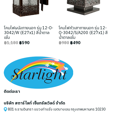
โคมไฟผนังภายนอก รุ่น 12-O-
โคมไฟหัวเสาภายนอก รุ่น 12-
3042/W (E27x1) สีน้ำตาล
O-3042/S/A200 (E27x1) สี
เข้ม
น้ำตาลเข้ม
฿1,180
฿590
฿980
฿490
ติดต่อเรา
บริษัท สตาร์ไลท์ เซ็นทรัลเวิลด์ จำกัด
801 ถ.รามอินทรา แขวงท่าแร้ง เขตบางเขน กรุงเทพมหานคร 10230