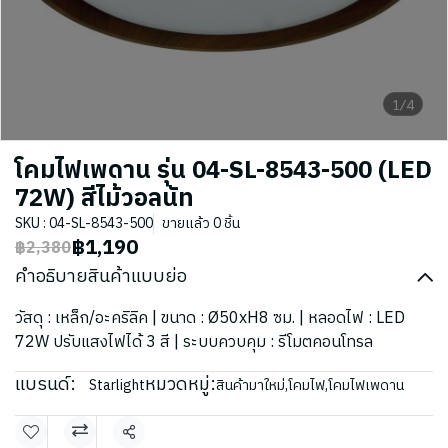
1/4
โคมไฟเพดาน รุ่น 04-SL-8543-500 (LED
72W) สีไม้วอลนัท
SKU : 04-SL-8543-500
ขายแล้ว 0 ชิ้น
฿1,190
฿2,380
คำอธิบายสินค้าแบบย่อ
วัสดุ : เหล็ก/อะคริลิค | ขนาด : Ø50xH8 ซม. | หลอดไฟ : LED
72W ปรับแสงไฟได้ 3 สี | ระบบควบคุม : รีโมตคอนโทรล
แบรนด์:
หมวดหมู่:
Starlight
สินค้ามาใหม่
,
โคมไฟ
,
โคมไฟเพดาน
แชร์