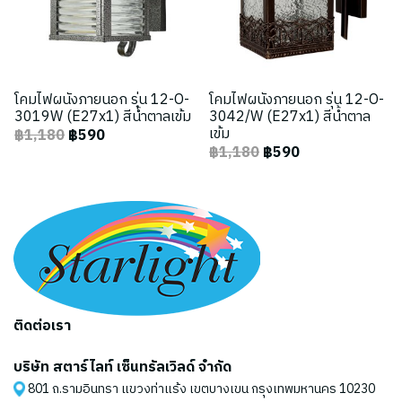
โคมไฟผนังภายนอก รุ่น 12-O-
โคมไฟผนังภายนอก รุ่น 12-O-
3019W (E27x1) สีน้ำตาลเข้ม
3042/W (E27x1) สีน้ำตาล
เข้ม
฿1,180
฿590
฿1,180
฿590
ติดต่อเรา
บริษัท สตาร์ไลท์ เซ็นทรัลเวิลด์ จำกัด
801 ถ.รามอินทรา แขวงท่าแร้ง เขตบางเขน กรุงเทพมหานคร 10230