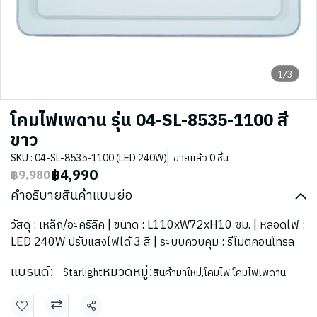
1/3
โคมไฟเพดาน รุ่น 04-SL-8535-1100 สี
ขาว
SKU : 04-SL-8535-1100 (LED 240W)
ขายแล้ว 0 ชิ้น
฿4,990
฿9,980
คำอธิบายสินค้าแบบย่อ
วัสดุ : เหล็ก/อะคริลิค | ขนาด : L110xW72xH10 ซม. | หลอดไฟ :
LED 240W ปรับแสงไฟได้ 3 สี | ระบบควบคุม : รีโมตคอนโทรล
แบรนด์:
หมวดหมู่:
Starlight
สินค้ามาใหม่
,
โคมไฟ
,
โคมไฟเพดาน
แชร์