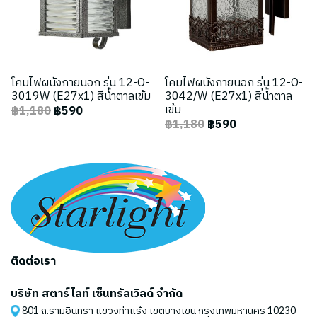
โคมไฟผนังภายนอก รุ่น 12-O-
โคมไฟผนังภายนอก รุ่น 12-O-
3019W (E27x1) สีน้ำตาลเข้ม
3042/W (E27x1) สีน้ำตาล
เข้ม
฿1,180
฿590
฿1,180
฿590
ติดต่อเรา
บริษัท สตาร์ไลท์ เซ็นทรัลเวิลด์ จำกัด
801 ถ.รามอินทรา แขวงท่าแร้ง เขตบางเขน กรุงเทพมหานคร 10230