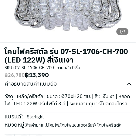
1/3
โคมไฟคริสตัล รุ่น 07-SL-1706-CH-700
(LED 122W) สีเงินเงา
SKU : 07-SL-1706-CH-700
ขายแล้ว 0 ชิ้น
฿13,390
฿26,780
คำอธิบายสินค้าแบบย่อ
วัสดุ : เหล็ก/คริสตัล | ขนาด : Ø70xH20 ซม. | สี : เงินเงา | หลอด
ไฟ : LED 122W ปรับไฟได้ 3 สี | ระบบควบคุม : รีโมตคอนโทรล
แบรนด์:
Starlight
หมวดหมู่:
สินค้ามาใหม่
,
โคมไฟ
,
โคมไฟแชนเดอเลียร์/ โคมไฟคริสตัล