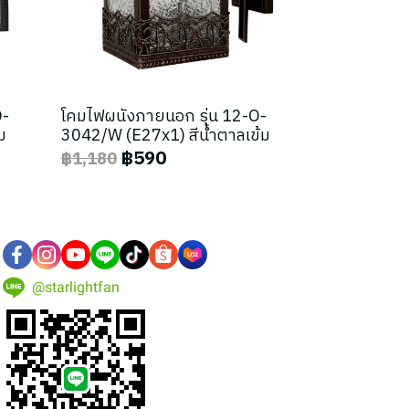
O-
โคมไฟผนังภายนอก รุ่น 12-O-
ม
3042/W (E27x1) สีน้ำตาลเข้ม
฿590
฿1,180
@starlightfan