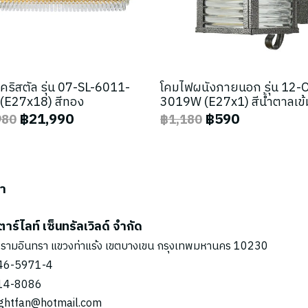
คริสตัล รุ่น 07-SL-6011-
โคมไฟผนังภายนอก รุ่น 12-
(E27x18) สีทอง
3019W (E27x1) สีน้ำตาลเข้
฿21,990
฿590
980
฿1,180
รา
ตาร์ไลท์ เซ็นทรัลเวิลด์ จำกัด
รามอินทรา แขวงท่าแร้ง เขตบางเขน กรุงเทพมหานคร 10230
46-5971
-4
14-8086
ightfan@hotmail.com