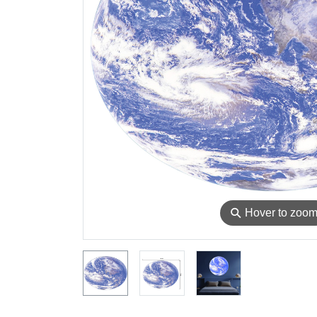
⚲
Hover to zoo