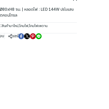
าด : Ø80xH8 ซม. | หลอดไฟ : LED 144W ปรับแสง
ีโมตคอนโทรล
:
สินค้ามาใหม่
,
โคมไฟ
,
โคมไฟเพดาน
ียบ
แชร์