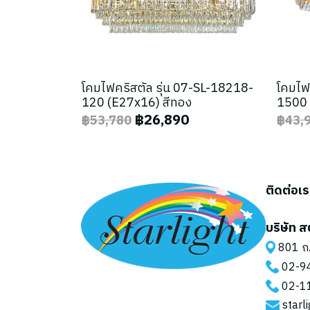
โคมไฟคริสตัล รุ่น 07-SL-18218-
โคมไฟ
120 (E27x16) สีทอง
1500 
฿26,890
฿53,780
฿43,
ติดต่อเ
บริษัท ส
801 ถ.
02-9
02-1
starl