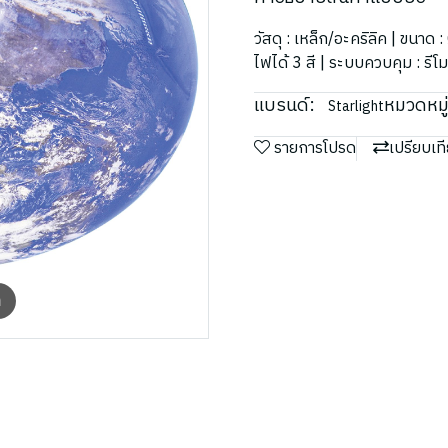
วัสดุ : เหล็ก/อะคริลิค | ขน
ไฟได้ 3 สี | ระบบควบคุม : ร
แบรนด์:
หมวดหมู่
Starlight
รายการโปรด
เปรียบเท
m