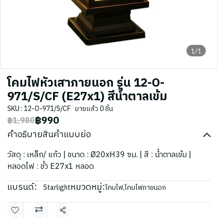
1/1
โคมไฟหัวเสาภายนอก รุ่น 12-O-
971/S/CF (E27x1) สีน้ำตาลเข้ม
SKU : 12-O-971/S/CF
ขายแล้ว 0 ชิ้น
฿990
฿1,980
คำอธิบายสินค้าแบบย่อ
วัสดุ : เหล็ก/ แก้ว | ขนาด : Ø20xH39 ซม. | สี : น้ำตาลเข้ม |
หลอดไฟ : ขั้ว E27x1 หลอด
แบรนด์:
หมวดหมู่:
Starlight
โคมไฟ
,
โคมไฟภายนอก
แชร์