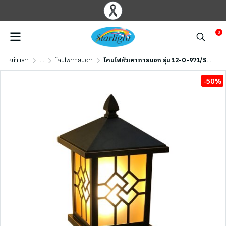
0
หน้าแรก
...
โคมไฟภายนอก
โคมไฟหัวเสาภายนอก รุ่น 12-O-971/S/CF (E27x1) สีน้ำตาลเข้ม
-50%