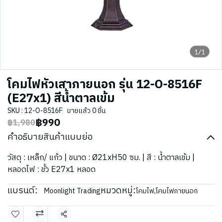
1/1
โคมไฟหัวเสาภายนอก รุ่น 12-O-8516F
(E27x1) สีน้ำตาลเข้ม
SKU : 12-O-8516F
ขายแล้ว 0 ชิ้น
฿990
฿1,980
คำอธิบายสินค้าแบบย่อ
วัสดุ : เหล็ก/ แก้ว | ขนาด : Ø21xH50 ซม. | สี : น้ำตาลเข้ม |
หลอดไฟ : ขั้ว E27x1 หลอด
แบรนด์:
หมวดหมู่:
Moonlight Trading
โคมไฟ
,
โคมไฟภายนอก
แชร์