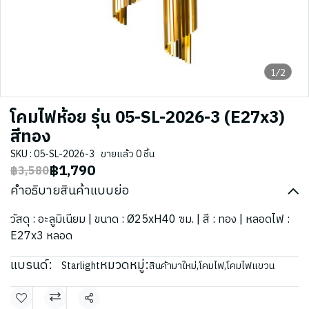
1/2
โคมไฟห้อย รุ่น 05-SL-2026-3 (E27x3)
สีทอง
SKU : 05-SL-2026-3
ขายแล้ว 0 ชิ้น
฿1,790
฿3,580
คำอธิบายสินค้าแบบย่อ
วัสดุ : อะลูมิเนียม | ขนาด : Ø25xH40 ซม. | สี : ทอง | หลอดไฟ :
E27x3 หลอด
แบรนด์:
หมวดหมู่:
Starlight
สินค้ามาใหม่
,
โคมไฟ
,
โคมไฟแขวน
แชร์