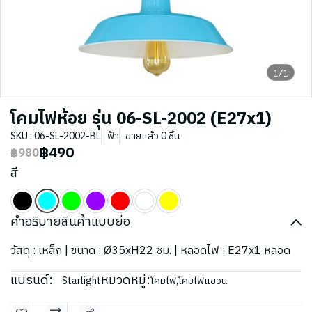
1/1
โคมไฟห้อย รุ่น 06-SL-2002 (E27x1)
SKU : 06-SL-2002-BL
ฟ้า
ขายแล้ว 0 ชิ้น
฿490
฿980
สี
คำอธิบายสินค้าแบบย่อ
วัสดุ : เหล็ก | ขนาด : Ø35xH22 ซม. | หลอดไฟ : E27x1 หลอด
แบรนด์:
หมวดหมู่:
Starlight
โคมไฟ
,
โคมไฟแขวน