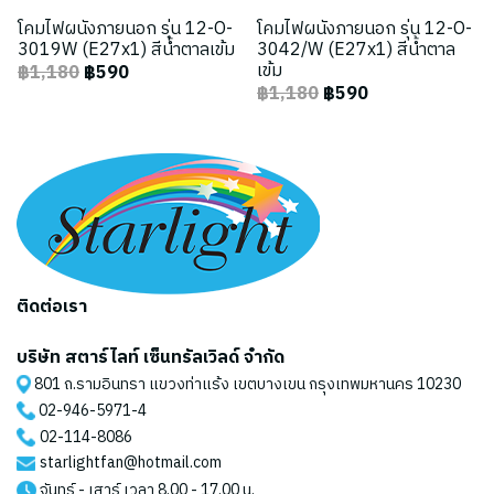
โคมไฟผนังภายนอก รุ่น 12-O-
โคมไฟผนังภายนอก รุ่น 12-O-
3019W (E27x1) สีน้ำตาลเข้ม
3042/W (E27x1) สีน้ำตาล
เข้ม
฿1,180
฿590
฿1,180
฿590
ติดต่อเรา
บริษัท สตาร์ไลท์ เซ็นทรัลเวิลด์ จำกัด
801 ถ.รามอินทรา แขวงท่าแร้ง เขตบางเขน กรุงเทพมหานคร 10230
02-946-5971
-4
02-114-8086
starlightfan@hotmail.com
จันทร์ - เสาร์ เวลา 8.00 - 17.00 น.