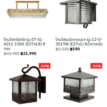
โคมไฟคริสตัล รุ่น 07-SL-
โคมไฟผนังภายนอก รุ่น 12-O-
6011-1500 (E27x18) สี
3019W (E27x1) สีน้ำตาลเข้ม
ทอง
฿1,180
฿590
฿43,980
฿21,990
-50%
-50%