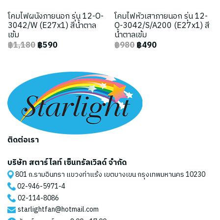
โคมไฟผนังภายนอก รุ่น 12-O-
โคมไฟหัวเสาภายนอก รุ่น 12-
3042/W (E27x1) สีน้ำตาล
O-3042/S/A200 (E27x1) สี
เข้ม
น้ำตาลเข้ม
฿1,180
฿590
฿980
฿490
ติดต่อเรา
บริษัท สตาร์ไลท์ เซ็นทรัลเวิลด์ จำกัด
801 ถ.รามอินทรา แขวงท่าแร้ง เขตบางเขน กรุงเทพมหานคร 10230
02-946-5971
-4
02-114-8086
starlightfan@hotmail.com