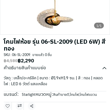
1/1
โคมไฟห้อย รุ่น 06-SL-2009 (LED 6W) สี
ทอง
SKU : 06-SL-2009
ขายแล้ว 0 ชิ้น
฿2,290
฿4,580
คำอธิบายสินค้าแบบย่อ
วัสดุ : เหล็ก/อะคริลิค | ขนาด : Ø19xH19 ซม. | สี : ทอง | หลอด
ไฟ : LED 6 วัตต์ แสงเหลือง
แบรนด์:
หมวดหมู่:
Starlight
สินค้าขายดี
,
โคมไฟ
,
โคมไฟแขวน
แชร์