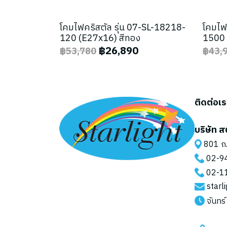
โคมไฟคริสตัล รุ่น 07-SL-18218-
โคมไฟ
120 (E27x16) สีทอง
1500 
฿26,890
฿53,780
฿43,
ติดต่อเ
บริษัท ส
801 ถ.
02-9
02-1
starl
จันทร์