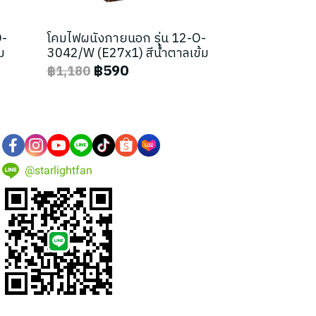
O-
โคมไฟผนังภายนอก รุ่น 12-O-
ม
3042/W (E27x1) สีน้ำตาลเข้ม
฿590
฿1,180
@starlightfan