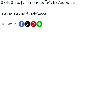
Ø110xH60 ซม. | สี : ดำ | หลอดไฟ : E27x6 หลอด
:
สินค้าขายดี
,
โคมไฟ
,
โคมไฟแขวน
ียบ
แชร์