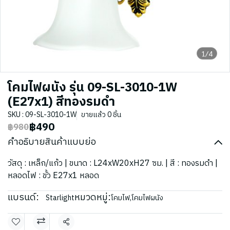
1/4
โคมไฟผนัง รุ่น 09-SL-3010-1W
(E27x1) สีทองรมดำ
SKU : 09-SL-3010-1W
ขายแล้ว 0 ชิ้น
฿490
฿980
คำอธิบายสินค้าแบบย่อ
วัสดุ : เหล็ก/แก้ว | ขนาด : L24xW20xH27 ซม. | สี : ทองรมดำ |
หลอดไฟ : ขั้ว E27x1 หลอด
แบรนด์:
หมวดหมู่:
Starlight
โคมไฟ
,
โคมไฟผนัง
แชร์