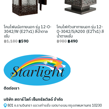
โคมไฟผนังภายนอก รุ่น 12-O-
โคมไฟหัวเสาภายนอก รุ่น 12-
3042/W (E27x1) สีน้ำตาล
O-3042/S/A200 (E27x1) สี
เข้ม
น้ำตาลเข้ม
฿1,180
฿590
฿980
฿490
ติดต่อเรา
บริษัท สตาร์ไลท์ เซ็นทรัลเวิลด์ จำกัด
801 ถ.รามอินทรา แขวงท่าแร้ง เขตบางเขน กรุงเทพมหานคร 10230