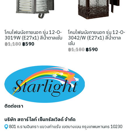
โคมไฟผนังภายนอก รุ่น 12-O-
โคมไฟผนังภายนอก รุ่น 12-O-
3019W (E27x1) สีน้ำตาลเข้ม
3042/W (E27x1) สีน้ำตาล
เข้ม
฿1,180
฿590
฿1,180
฿590
ติดต่อเรา
บริษัท สตาร์ไลท์ เซ็นทรัลเวิลด์ จำกัด
801 ถ.รามอินทรา แขวงท่าแร้ง เขตบางเขน กรุงเทพมหานคร 10230