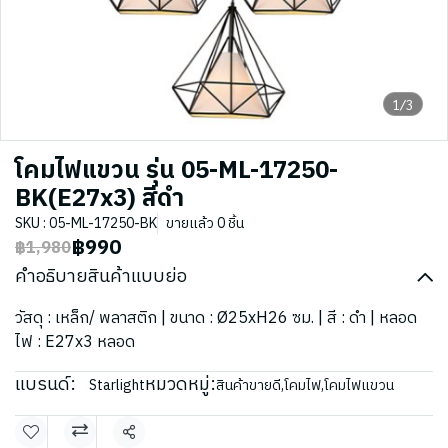
1/3
โคมไฟแขวน รุ่น 05-ML-17250-
BK(E27x3) สีดำ
SKU : 05-ML-17250-BK
ขายแล้ว 0 ชิ้น
฿990
฿1,980
คำอธิบายสินค้าแบบย่อ
วัสดุ : เหล็ก/ พลาสติก | ขนาด : Ø25xH26 ซม. | สี : ดำ | หลอด
ไฟ : E27x3 หลอด
แบรนด์:
หมวดหมู่:
Starlight
สินค้าขายดี
,
โคมไฟ
,
โคมไฟแขวน
แชร์