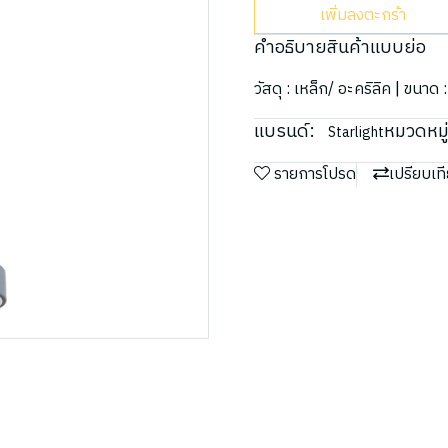
เพิ่มลงตะกร้า
คำอธิบายสินค้าแบบย่อ
วัสดุ : เหล็ก/ อะคริลิค | ข
แบรนด์:
หมวดหมู่
Starlight
รายการโปรด
เปรียบเท