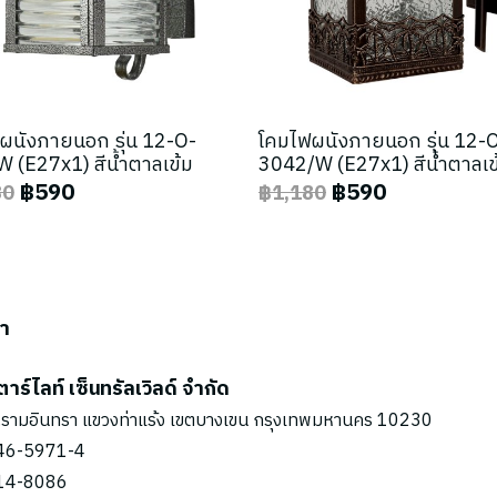
ผนังภายนอก รุ่น 12-O-
โคมไฟผนังภายนอก รุ่น 12-
 (E27x1) สีน้ำตาลเข้ม
3042/W (E27x1) สีน้ำตาลเข
฿590
฿590
80
฿1,180
รา
ตาร์ไลท์ เซ็นทรัลเวิลด์ จำกัด
รามอินทรา แขวงท่าแร้ง เขตบางเขน กรุงเทพมหานคร 10230
46-5971
-4
14-8086