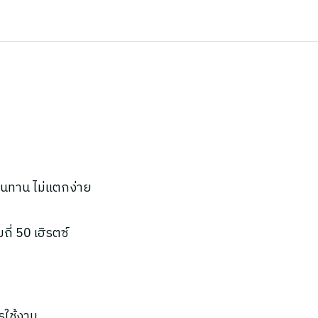
ทนทาน ไม่แตกง่าย
ี่ 50 เฮิรตซ์
รใช้งาน