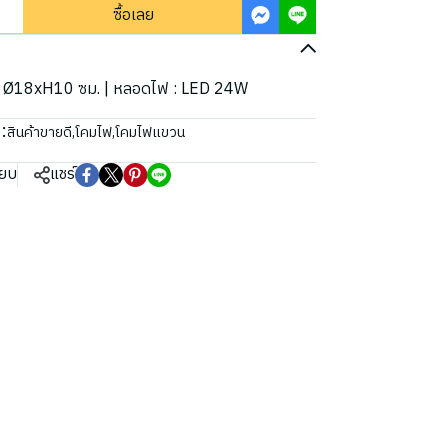
ซื้อเลย
นาด : Ø18xH10 ซม. | หลอดไฟ : LED 24W
:
สินค้าขายดี
,
โคมไฟ
,
โคมไฟแขวน
ียบ
แชร์