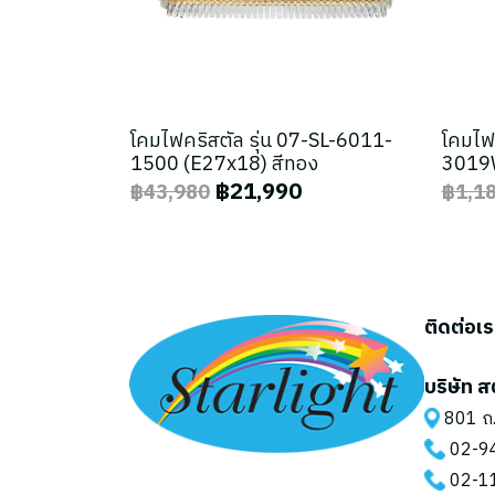
โคมไฟคริสตัล รุ่น 07-SL-6011-
โคมไฟ
1500 (E27x18) สีทอง
3019W
฿21,990
฿43,980
฿1,1
ติดต่อเ
บริษัท ส
801 ถ.
02-9
02-1