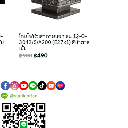
O-
โคมไฟหัวเสาภายนอก รุ่น 12-O-
้ม
3042/S/A200 (E27x1) สีน้ำตาล
เข้ม
฿490
฿980
@starlightfan