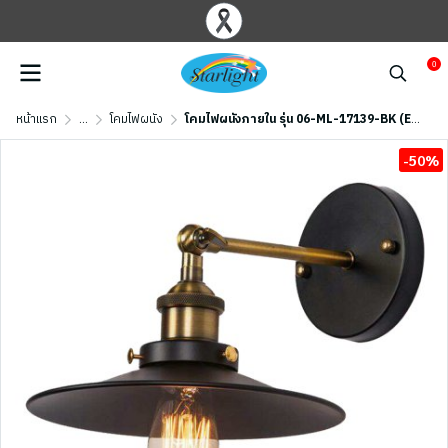
0
หน้าแรก
...
โคมไฟผนัง
โคมไฟผนังภายใน รุ่น 06-ML-17139-BK (E27x1) สีดำ
-50%