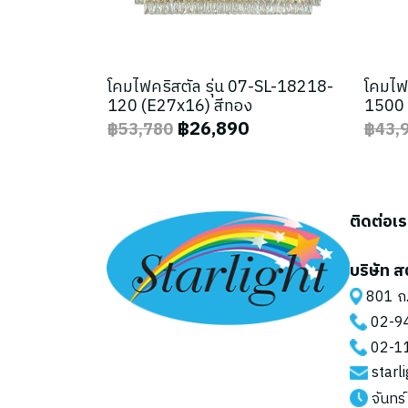
โคมไฟคริสตัล รุ่น 07-SL-18218-
โคมไฟ
120 (E27x16) สีทอง
1500 
฿26,890
฿53,780
฿43,
ติดต่อเ
บริษัท ส
801 ถ.
02-9
02-1
starl
จันทร์