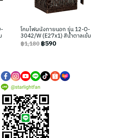
O-
โคมไฟผนังภายนอก รุ่น 12-O-
ม
3042/W (E27x1) สีน้ำตาลเข้ม
฿590
฿1,180
@starlightfan