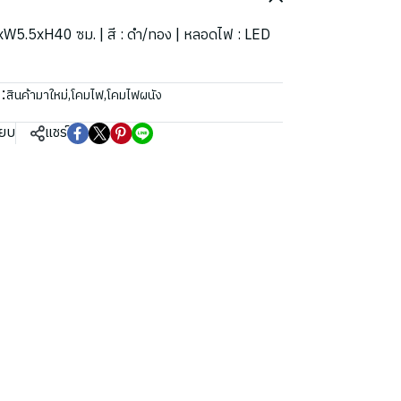
L20xW5.5xH40 ซม. | สี : ดำ/ทอง | หลอดไฟ : LED
:
สินค้ามาใหม่
,
โคมไฟ
,
โคมไฟผนัง
ียบ
แชร์