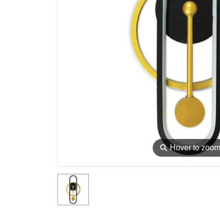
⚲
Hover to zoo